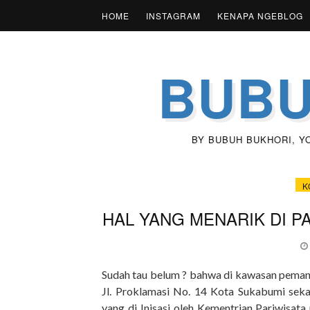
HOME
INSTAGRAM
KENAPA NGEBLOG
BUBU
BY BUBUH BUKHORI, YOU
K
HAL YANG MENARIK DI P
Sudah tau belum ? bahwa di kawasan pemand
Jl. Proklamasi No. 14 Kota Sukabumi sekar
yang di Inisasi oleh Kementrian Pariwisat