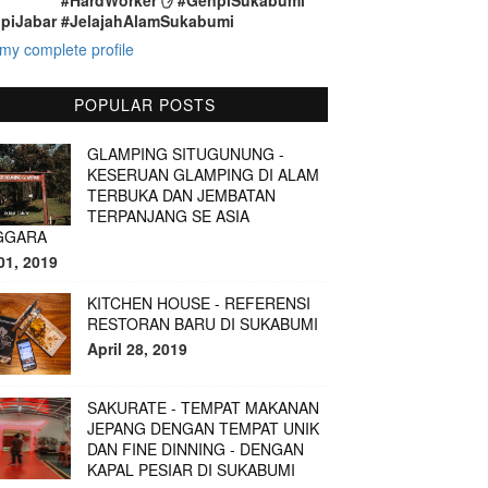
#HardWorker ✋ #GenpiSukabumi
piJabar #JelajahAlamSukabumi
my complete profile
POPULAR POSTS
GLAMPING SITUGUNUNG -
KESERUAN GLAMPING DI ALAM
TERBUKA DAN JEMBATAN
TERPANJANG SE ASIA
GGARA
01, 2019
KITCHEN HOUSE - REFERENSI
RESTORAN BARU DI SUKABUMI
April 28, 2019
SAKURATE - TEMPAT MAKANAN
JEPANG DENGAN TEMPAT UNIK
DAN FINE DINNING - DENGAN
KAPAL PESIAR DI SUKABUMI