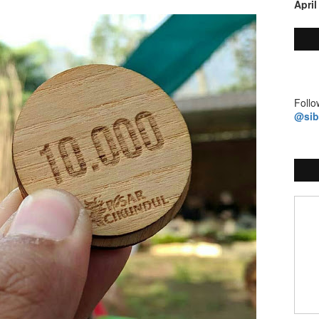
April
Follo
@si