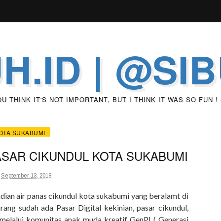
H.ID | @SI
 THINK IT'S NOT IMPORTANT, BUT I THINK IT WAS SO FUN !
OTA SUKABUMI
ASAR CIKUNDUL KOTA SUKABUMI
September 13, 2018
ian air panas cikundul kota sukabumi yang beralamt di
ang sudah ada Pasar Digital kekinian, pasar cikundul,
a melalui komunitas anak muda kreatif GenPI ( Generasi