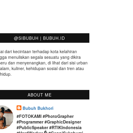
@SIBUBUH | BUBUH.ID
ai dari kecintaan terhadap kota kelahiran
gga menuliskan segala sesuatu yang dikira
seru dan menyenangkan, di lihat dari sisi urban
 alam, kuliner, kehidupan sosial dan tren atau
hidup.
ABOUT ME
Bubuh Bukhori
#FOTOKAMI #PhotoGrapher
#Programmer #GraphicDesigner
#PublicSpeaker #RTIKIndonesia