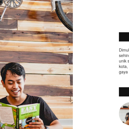
Dimul
sehin
unik 
kota,
gaya 