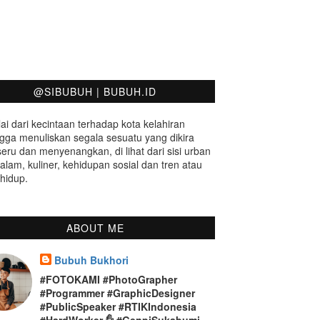
@SIBUBUH | BUBUH.ID
ai dari kecintaan terhadap kota kelahiran
gga menuliskan segala sesuatu yang dikira
seru dan menyenangkan, di lihat dari sisi urban
 alam, kuliner, kehidupan sosial dan tren atau
hidup.
ABOUT ME
Bubuh Bukhori
#FOTOKAMI #PhotoGrapher
#Programmer #GraphicDesigner
#PublicSpeaker #RTIKIndonesia