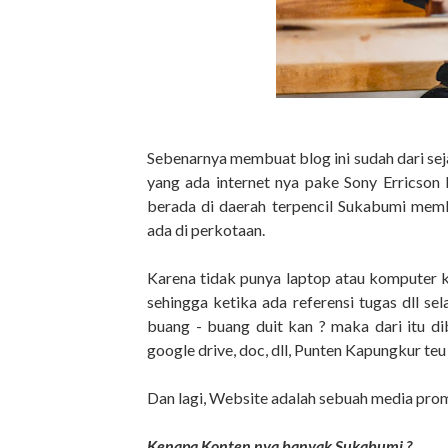
Sebenarnya membuat blog ini sudah dari se
yang ada internet nya pake Sony Erricson K
berada di daerah terpencil Sukabumi memb
ada di perkotaan.
Karena tidak punya laptop atau komputer
sehingga ketika ada referensi tugas dll sela
buang - buang duit kan ? maka dari itu di
google drive, doc, dll, Punten Kapungkur t
Dan lagi, Website adalah sebuah media promo
Kenapa Konten nya banyak Sukabumi ?