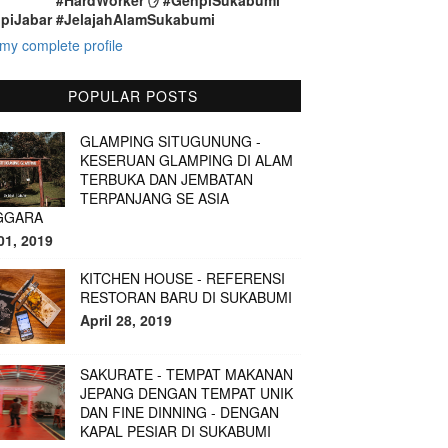
#HardWorker ✋ #GenpiSukabumi
piJabar #JelajahAlamSukabumi
my complete profile
POPULAR POSTS
GLAMPING SITUGUNUNG -
KESERUAN GLAMPING DI ALAM
TERBUKA DAN JEMBATAN
TERPANJANG SE ASIA
GGARA
01, 2019
KITCHEN HOUSE - REFERENSI
RESTORAN BARU DI SUKABUMI
April 28, 2019
SAKURATE - TEMPAT MAKANAN
JEPANG DENGAN TEMPAT UNIK
DAN FINE DINNING - DENGAN
KAPAL PESIAR DI SUKABUMI