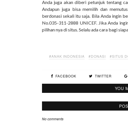
Anda juga akan diberi petunjuk tentang c
Andapun juga bisa memilih dan memutusk
berdonasi sekali itu saja. Bila Anda ingin
No.035-311-2888 UNICEF. Jika Anda ingin
pilihan nya di situs. Selalu ada cara bagi si
#ANAK INDONESIA
#DONASI
#SITUS D
FACEBOOK
TWITTER
YOU M
POS
No comments