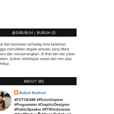
@SIBUBUH | BUBUH.ID
ai dari kecintaan terhadap kota kelahiran
gga menuliskan segala sesuatu yang dikira
seru dan menyenangkan, di lihat dari sisi urban
 alam, kuliner, kehidupan sosial dan tren atau
hidup.
ABOUT ME
Bubuh Bukhori
#FOTOKAMI #PhotoGrapher
#Programmer #GraphicDesigner
#PublicSpeaker #RTIKIndonesia