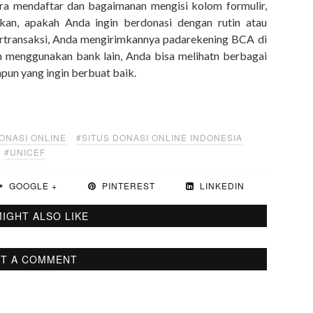
ara mendaftar dan bagaimanan mengisi kolom formulir,
an, apakah Anda ingin berdonasi dengan rutin atau
 bertransaksi, Anda mengirimkannya padarekening BCA di
 menggunakan bank lain, Anda bisa melihatn berbagai
apapun yang ingin berbuat baik.
ONASI ONLINE
#SITUS DONASI ONLINE INDONESIA
#UNICEF
GOOGLE +
PINTEREST
LINKEDIN
IGHT ALSO LIKE
T A COMMENT