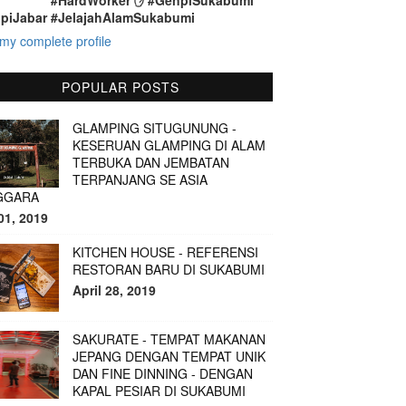
#HardWorker ✋ #GenpiSukabumi
piJabar #JelajahAlamSukabumi
my complete profile
POPULAR POSTS
GLAMPING SITUGUNUNG -
KESERUAN GLAMPING DI ALAM
TERBUKA DAN JEMBATAN
TERPANJANG SE ASIA
GGARA
01, 2019
KITCHEN HOUSE - REFERENSI
RESTORAN BARU DI SUKABUMI
April 28, 2019
SAKURATE - TEMPAT MAKANAN
JEPANG DENGAN TEMPAT UNIK
DAN FINE DINNING - DENGAN
KAPAL PESIAR DI SUKABUMI