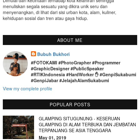
Dimulai dari kecintaan terhadap kota kelahiran sehingga
menuliskan segala sesuatu yang dikira unik seru dan
menyenangkan, di lihat dari sisi urban kota, alam, kuliner,
kehidupan sosial dan tren atau gaya hidup.
ABOUT ME
Bubuh Bukhori
#FOTOKAMI #PhotoGrapher #Programmer
#GraphicDesigner #PublicSpeaker
#RTIKIndonesia #HardWorker ✋ #GenpiSukabumi
#GenpiJabar #JelajahAlamSukabumi
View my complete profile
POPULAR POSTS
GLAMPING SITUGUNUNG - KESERUAN
GLAMPING DI ALAM TERBUKA DAN JEMBATAN
TERPANJANG SE ASIA TENGGARA
May 01, 2019