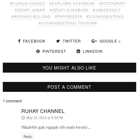
#CURUG CIKASO
#EXPLORE SUKABUMI
#FOTOGRAFI
#GENPI JABAR
#GENPI SUKABUMI
#JABARDAILY
#KARANG BOLONG
#PARIWISATA
#UJUNGGENTENG
#UJUNGGENTENG TOURISM
FACEBOOK
TWITTER
GOOGLE +
PINTEREST
LINKEDIN
YOU MIGHT ALSO LIKE
POST A COMMENT
1 comment:
RUHAY CHANNEL
May 10, 2019 at 9:39 PM
Waahhh gak ngajak nih main kesini ...
Reply