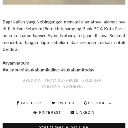
Bagi kalian yang kebingungan mencari alamatnya, alamat nya
di Jl. A Yani Sebelum Pintu Hek, samping Bank BCA Kota Paris,
udah kelihatan
banner
Ayam Nabura, terjajar di sana. Selamat
mencoba, Jangan lupa sebelum dan sesudah makan untuk
berdo'a .
#ayamnabura
#sukabumi #sukabumikuliner #sukabumitoday
#BUDAYA
#KOTA SUKABUMI
#KULINER
#PESONA INDONESIA
FACEBOOK
TWITTER
GOOGLE +
PINTEREST
LINKEDIN
YOU MIGHT ALSO LIKE