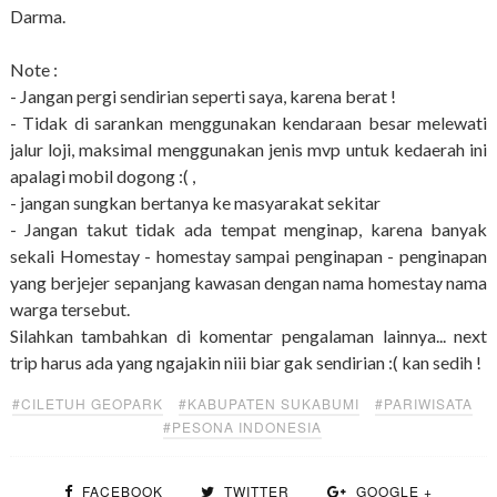
Darma.
Note :
- Jangan pergi sendirian seperti saya, karena berat !
- Tidak di sarankan menggunakan kendaraan besar melewati
jalur loji, maksimal menggunakan jenis mvp untuk kedaerah ini
apalagi mobil dogong :( ,
- jangan sungkan bertanya ke masyarakat sekitar
- Jangan takut tidak ada tempat menginap, karena banyak
sekali Homestay - homestay sampai penginapan - penginapan
yang berjejer sepanjang kawasan dengan nama homestay nama
warga tersebut.
Silahkan tambahkan di komentar pengalaman lainnya... next
trip harus ada yang ngajakin niii biar gak sendirian :( kan sedih !
#CILETUH GEOPARK
#KABUPATEN SUKABUMI
#PARIWISATA
#PESONA INDONESIA
FACEBOOK
TWITTER
GOOGLE +