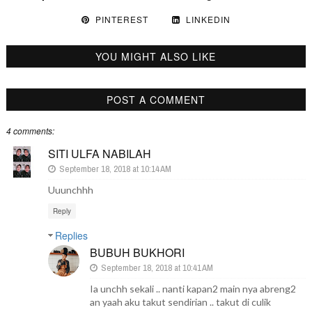
PINTEREST
LINKEDIN
YOU MIGHT ALSO LIKE
POST A COMMENT
4 comments:
SITI ULFA NABILAH
September 18, 2018 at 10:14 AM
Uuunchhh
Reply
Replies
BUBUH BUKHORI
September 18, 2018 at 10:41 AM
Ia unchh sekali .. nanti kapan2 main nya abreng2
an yaah aku takut sendirian .. takut di culik