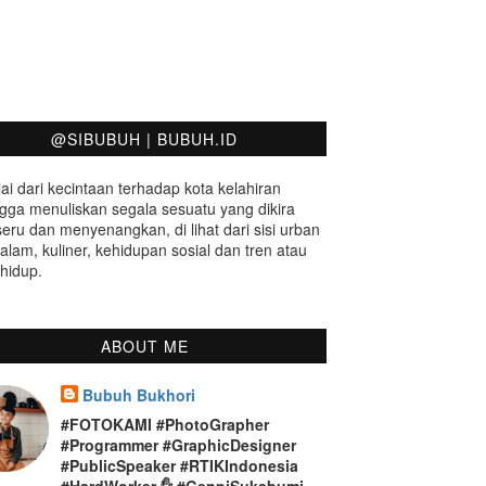
@SIBUBUH | BUBUH.ID
ai dari kecintaan terhadap kota kelahiran
gga menuliskan segala sesuatu yang dikira
seru dan menyenangkan, di lihat dari sisi urban
 alam, kuliner, kehidupan sosial dan tren atau
hidup.
ABOUT ME
Bubuh Bukhori
#FOTOKAMI #PhotoGrapher
#Programmer #GraphicDesigner
#PublicSpeaker #RTIKIndonesia