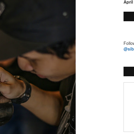
April
Follo
@si