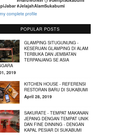
#HardWorker ✋ #GenpiSukabumi
piJabar #JelajahAlamSukabumi
my complete profile
POPULAR POSTS
GLAMPING SITUGUNUNG -
KESERUAN GLAMPING DI ALAM
TERBUKA DAN JEMBATAN
TERPANJANG SE ASIA
GGARA
01, 2019
KITCHEN HOUSE - REFERENSI
RESTORAN BARU DI SUKABUMI
April 28, 2019
SAKURATE - TEMPAT MAKANAN
JEPANG DENGAN TEMPAT UNIK
DAN FINE DINNING - DENGAN
KAPAL PESIAR DI SUKABUMI